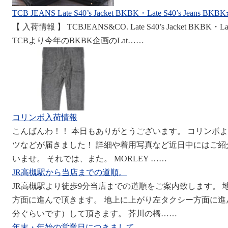
TCB JEANS Late S40’s Jacket BKBK・Late S40’s Jea
【 入荷情報 】 TCBJEANS&CO. Late S40’s Jacket BKBK・
TCBより今年のBKBK企画のLat……
コリンボ入荷情報
こんばんわ！！ 本日もありがとうございます。 コリンボ
ツなどが届きました！ 詳細や着用写真など近日中にはご
いませ。 それでは、また。 MORLEY ……
JR高槻駅から当店までの道順。
JR高槻駅より徒歩9分当店までの道順をご案内致します。 
方面に進んで頂きます。 地上に上がり左タクシー方面に進
分ぐらいです）して頂きます。 芥川の橋……
年末・年始の営業日につきまして