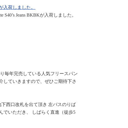
ns BKBKが入荷しました。
Late S40’s Jeans BKBKが入荷しました。
より毎年完売している人気フリースパン
紹介していきますので、ぜひご期待下さ
地下西口改札を出て頂き 左バスのりば
んでいただき、 しばらく直進（徒歩5