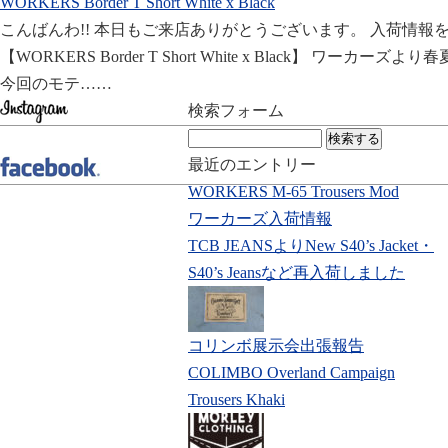
WORKERS Border T Short White x Black
こんばんわ!! 本日もご来店ありがとうございます。 入荷情報
【WORKERS Border T Short White x Black】 ワーカー
今回のモテ……
検索フォーム
検
索:
最近のエントリー
WORKERS M-65 Trousers Mod
ワーカーズ入荷情報
TCB JEANSよりNew S40’s Jacket・
S40’s Jeansなど再入荷しました
コリンボ展示会出張報告
COLIMBO Overland Campaign
Trousers Khaki