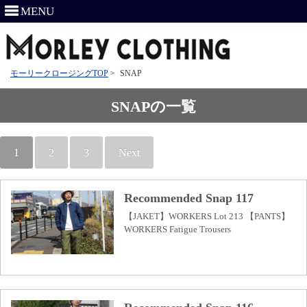
MENU
モーリークロージングTOP
>
SNAP
SNAPの一覧
1
2
3
Next
Recommended Snap 117
【JAKET】WORKERS Lot 213 【PANTS】
WORKERS Fatigue Trousers