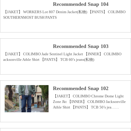
Recommended Snap 104
【JAKET】 WORKERS Lot 807 Denim Jacket(私物) 【PANTS】 COLIMBO
SOUTHERNMOST BUSH PANTS
Recommended Snap 103
【JAKET】 COLIMBO Jade Sentinel Light Jacket 【INNER】 COLIMBO
acksonville Athle Shirt 【PANTS】 TCB 60’s jeans(私物)
Recommended Snap 102
【JAKET】 COLIMBO Chrome Dome Light
Zone Jkt 【INNER】 COLIMBO Jacksonville
Athle Shirt 【PANTS】 TCB 50’s jea……