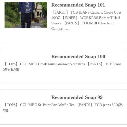
Recommended Snap 101
【JAKET】 TCB JEANS Cathartt Chore Coat
10OZ 【INNER】 WORKERS Border T Half
Sleeve 【PANTS】 COLIMBO Overland
Campa……
Recommended Snap 100
【TOPS】 COLIMBO GreatPlains Grainworker Shirts 【PANTS】 TCB jeans
50’s(私物)
Recommended Snap 99
【TOPS】 COLIMBO St. Peter Port Waffle Tee 【PANTS】 TCB jeans 60’s(私
物)