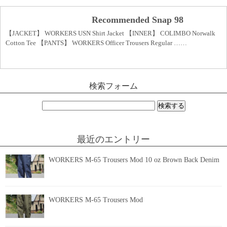
Recommended Snap 98
【JACKET】 WORKERS USN Shirt Jacket 【INNER】 COLIMBO Norwalk
Cotton Tee 【PANTS】 WORKERS Officer Trousers Regular ……
検索フォーム
検
索:
最近のエントリー
WORKERS M-65 Trousers Mod 10 oz Brown Back Denim
WORKERS M-65 Trousers Mod