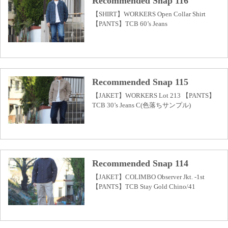
Recommended Snap 116
【SHIRT】WORKERS Open Collar Shirt
【PANTS】TCB 60’s Jeans
Recommended Snap 115
【JAKET】WORKERS Lot 213 【PANTS】
TCB 30’s Jeans C(色落ちサンプル)
Recommended Snap 114
【JAKET】COLIMBO Observer Jkt. -1st
【PANTS】TCB Stay Gold Chino/41