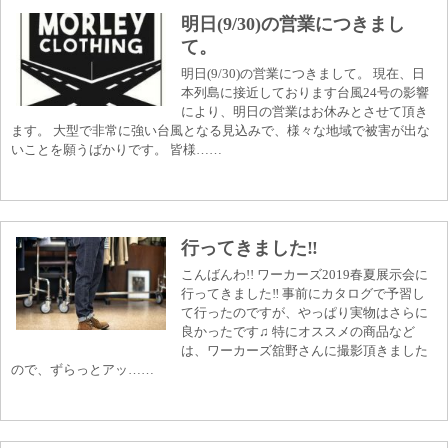
明日(9/30)の営業につきまし
て。
明日(9/30)の営業につきまして。 現在、日
本列島に接近しております台風24号の影響
により、明日の営業はお休みとさせて頂き
ます。 大型で非常に強い台風となる見込みで、様々な地域で被害が出な
いことを願うばかりです。 皆様……
行ってきました‼︎
こんばんわ!! ワーカーズ2019春夏展示会に
行ってきました‼︎ 事前にカタログで予習し
て行ったのですが、やっぱり実物はさらに
良かったです♫ 特にオススメの商品など
は、ワーカーズ舘野さんに撮影頂きました
ので、ずらっとアッ……