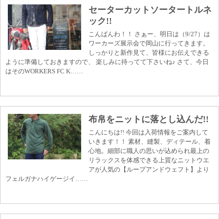
セーターカットソータートルネ
ック!!
こんばんわ！！ さぁー、明日は（9/27）は
ワーカーズ展示会で岡山に行ってきます。
しっかりと新作見て、皆様にお伝えできる
ように準備しておきますので、 楽しみに待ってて下さいね♪ さて、今日
はそのWORKERS FC K……
布帛をニットに落とし込んだ!!
こんにちは!! 今回は入荷情報をご案内して
いきます！！ 素材、縫製、ディテール、着
心地。細部に職人の思いが込められ最上の
リラックスを体感できる上質なニットウエ
アが人気の【ループアンドウェフト】より
フェルガナハイゲージイ……