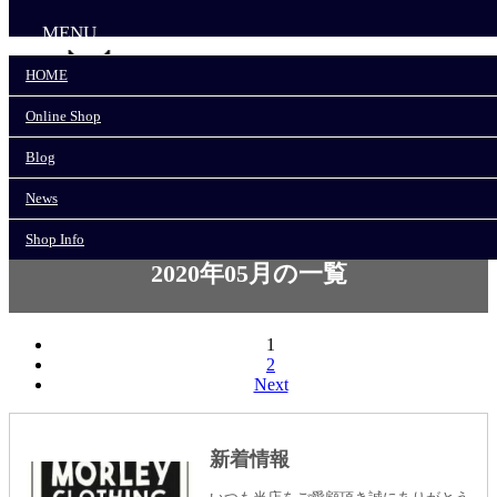
MENU
HOME
Online Shop
HOME
Online Shop
Blog
Blog
News
News
Shop Info
Shop Info
2020年05月の一覧
1
2
Next
新着情報