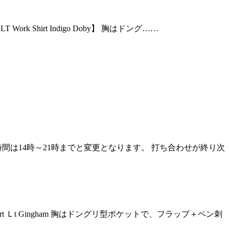
rk Shirt Indigo Doby】 胸はドング……
業時間は14時～21時までと変更となります。 打ち合わせが終り次
rt Ｌt Gingham 胸はドングリ型ポケットで、フラップ＋ペン刺