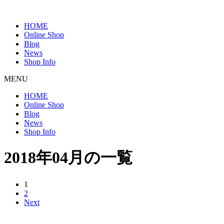
HOME
Online Shop
Blog
News
Shop Info
MENU
HOME
Online Shop
Blog
News
Shop Info
2018年04月の一覧
1
2
Next