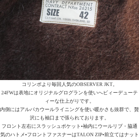
コリンボより毎回人気のOBSERVER JKT。
24FWは表地にオリジナルグログランを使いへビィーデューテ
ィーな仕上がりです。
内側にはアルパカウールライニングを使い暖かさも抜群で、贅
沢にも袖口まで張られております。
フロント左右にスラッシュポケット•袖内にウールリブ・脇通
気のハトメ•フロントファスナーはTALON ZIP•前立てはナット