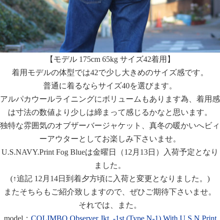
【モデル 175cm 65kg サイズ42着用】
着用モデルの体型では42で少し大きめのサイズ感です。
普通に着るならサイズ40を選びます。
アルパカウールライニングにボリュームもあります為、着用感
は寸法の数値より少しは締まって感じるかなと思います。
独特な雰囲気のオブザーバージャケット、真冬の暖かいへビィ
ーアウターとしてお楽しみ下さいませ。
U.S.NAVY.Print Fog Blueは金曜日（12月13日）入荷予定となり
ました。
(↑追記 12月14日到着夕方頃に入荷と変更となりました。)
またそちらもご紹介致しますので、ぜひご期待下さいませ。
それでは、また。
model：
COLIMBO Observer Jkt. -1st (Type N-1) With U.S.N.Print