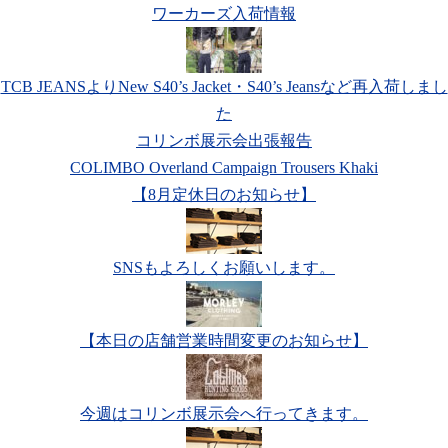
ワーカーズ入荷情報
TCB JEANSよりNew S40’s Jacket・S40’s Jeansなど再入荷しまし
た
コリンボ展示会出張報告
COLIMBO Overland Campaign Trousers Khaki
【8月定休日のお知らせ】
SNSもよろしくお願いします。
【本日の店舗営業時間変更のお知らせ】
今週はコリンボ展示会へ行ってきます。