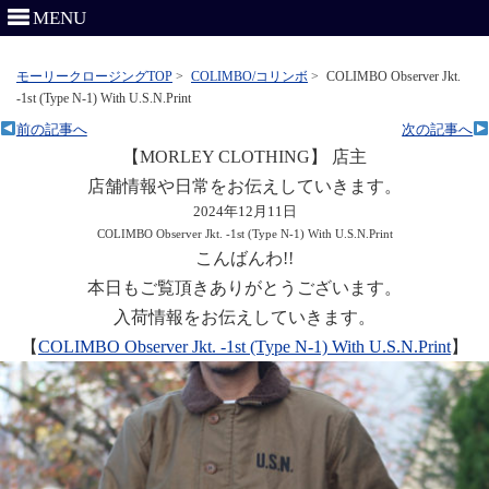
MENU
モーリークロージングTOP
>
COLIMBO/コリンボ
>
COLIMBO Observer Jkt.
-1st (Type N-1) With U.S.N.Print
前の記事へ
次の記事へ
【MORLEY CLOTHING】 店主
店舗情報や日常をお伝えしていきます。
2024年12月11日
COLIMBO Observer Jkt. -1st (Type N-1) With U.S.N.Print
こんばんわ!!
本日もご覧頂きありがとうございます。
入荷情報をお伝えしていきます。
【
COLIMBO Observer Jkt. -1st (Type N-1) With U.S.N.Print
】