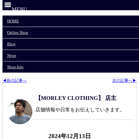
MENU
HOME
HOME
Online Shop
Online Shop
Blog
News
Blog
Shop Info
News
モーリークロージングTOP
>
COLIMBO/コリンボ
>
Shop Info
入荷日につきまして
◀前の記事へ
次の記事へ▶
【MORLEY CLOTHING】 店主
店舗情報や日常をお伝えしていきます。
2024年12月13日