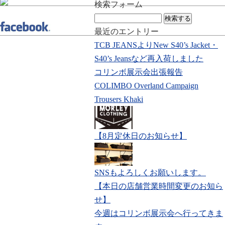
検索フォーム
検
索:
最近のエントリー
TCB JEANSよりNew S40’s Jacket・
S40’s Jeansなど再入荷しました
コリンボ展示会出張報告
COLIMBO Overland Campaign
Trousers Khaki
【8月定休日のお知らせ】
SNSもよろしくお願いします。
【本日の店舗営業時間変更のお知ら
せ】
今週はコリンボ展示会へ行ってきま