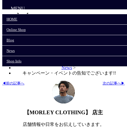
MENU
HOME
Online Shop
HOME
Online Shop
Blog
Blog
News
News
Shop Info
Shop Info
モーリークロージングTOP
>
News
>
キャンペーン・イベントの告知でございます!!
◀前の記事へ
次の記事へ▶
【MORLEY CLOTHING】 店主
店舗情報や日常をお伝えしていきます。