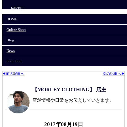
MENU
HOME
HOME
Online Shop
Online Shop
Blog
News
Blog
Shop Info
News
モーリークロージングTOP
>
LOOP&WEFT/ループアンドウェフト
>
Shop Info
スキッパーネック!!
◀前の記事へ
次の記事へ▶
【MORLEY CLOTHING】 店主
店舗情報や日常をお伝えしていきます。
2017年08月19日