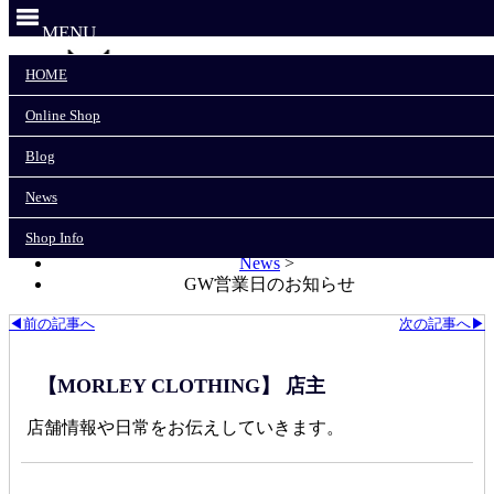
MENU
HOME
Online Shop
HOME
Online Shop
Blog
Blog
News
News
Shop Info
Shop Info
モーリークロージングTOP
>
News
>
GW営業日のお知らせ
◀前の記事へ
次の記事へ▶
【MORLEY CLOTHING】 店主
店舗情報や日常をお伝えしていきます。