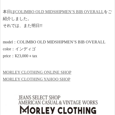
本日は
COLIMBO OLD MIDSHIPMEN’S BIB OVERALL
をご
紹介しました。
それでは、また明日!!
model：COLIMBO OLD MIDSHIPMEN’S BIB OVERALL
color：インディゴ
price：¥23,000＋tax
MORLEY CLOTHING ONLINE SHOP
MORLEY CLOTHING YAHOO SHOP