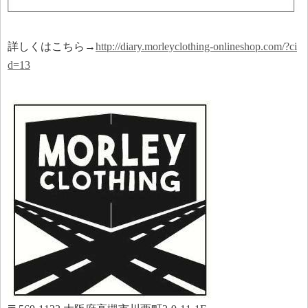
詳しくはこちら→
http://diary.morleyclothing-onlineshop.com/?ci
d=13