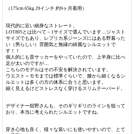
（175cm 65kg 29インチ 約9ヶ月着用）
現代的に近い細身なストレート。
LOT805とは比べて－1サイズで選んでいます…ジャスト
サイズでもあり、レプリカ系ジーンズにはある野暮った
い（男らしい）雰囲気と無縁の綺麗なシルエットで
す！！
個人的にも昔サッカーをやっていたので、上半身に比べ
足が太いのですが…
こちらのモデルはその不安を解決されています。
ウエスト～モモまでは標準ぐらいで、膝から細くなるシ
ルエットは多くの方の体系に合うと思います。
細く見えるけどストレスなく穿けるスリムテーパード。
デザイナー舘野さんも、そのギリギリのラインを狙って
おり、本当に考えられたシルエットですね。
穿き心地も良く、様々な装いにも使いやすいので、とて