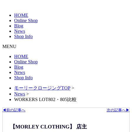
HOME
Online Shop
Blog
News
Shop Info
MENU
HOME
Online Shop
Blog
News
Shop Info
モーリークロージングTOP
>
News
>
WORKERS LOT802・805比較
◀前の記事へ
次の記事へ▶
【MORLEY CLOTHING】 店主