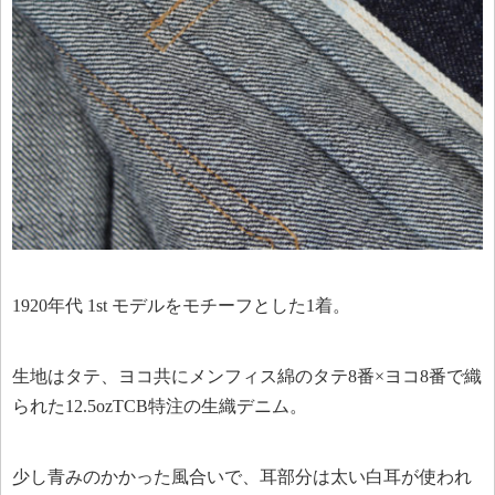
1920年代 1st モデルをモチーフとした1着。
生地はタテ、ヨコ共にメンフィス綿のタテ8番×ヨコ8番で織
られた12.5ozTCB特注の生織デニム。
少し青みのかかった風合いで、耳部分は太い白耳が使われ