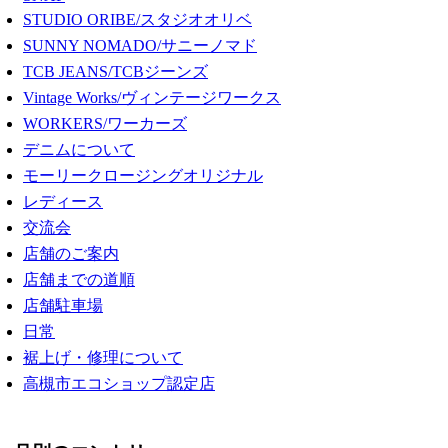
STUDIO ORIBE/スタジオオリベ
SUNNY NOMADO/サニーノマド
TCB JEANS/TCBジーンズ
Vintage Works/ヴィンテージワークス
WORKERS/ワーカーズ
デニムについて
モーリークロージングオリジナル
レディース
交流会
店舗のご案内
店舗までの道順
店舗駐車場
日常
裾上げ・修理について
高槻市エコショップ認定店