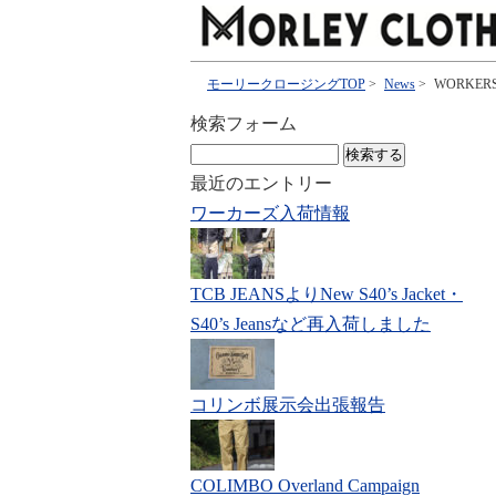
モーリークロージングTOP
>
News
>
WORKE
検索フォーム
検
索:
最近のエントリー
ワーカーズ入荷情報
TCB JEANSよりNew S40’s Jacket・
S40’s Jeansなど再入荷しました
コリンボ展示会出張報告
COLIMBO Overland Campaign