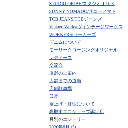
STUDIO ORIBE/スタジオオリベ
SUNNY NOMADO/サニーノマド
TCB JEANS/TCBジーンズ
Vintage Works/ヴィンテージワークス
WORKERS/ワーカーズ
デニムについて
モーリークロージングオリジナル
レディース
交流会
店舗のご案内
店舗までの道順
店舗駐車場
日常
裾上げ・修理について
高槻市エコショップ認定店
月別のエントリー
2026年8月
(5)