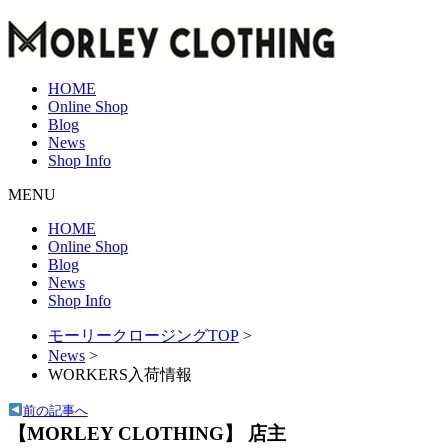
HOME
Online Shop
Blog
News
Shop Info
MENU
HOME
Online Shop
Blog
News
Shop Info
モーリークロージングTOP
>
News
>
WORKERS入荷情報
前の記事へ
【MORLEY CLOTHING】 店主