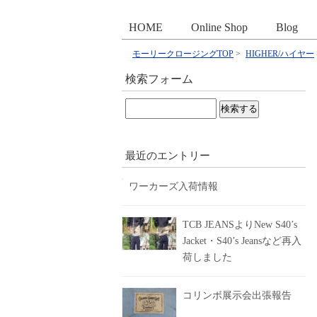
HOME
Online Shop
Blog
モーリークロージングTOP
>
HIGHER/ハイヤー
検索フォーム
検
索:
最近のエントリー
ワーカーズ入荷情報
TCB JEANSよりNew S40’s
Jacket・S40’s Jeansなど再入
荷しました
コリンボ展示会出張報告