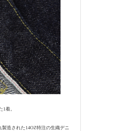
た1着。
製造された14OZ特注の生織デニ