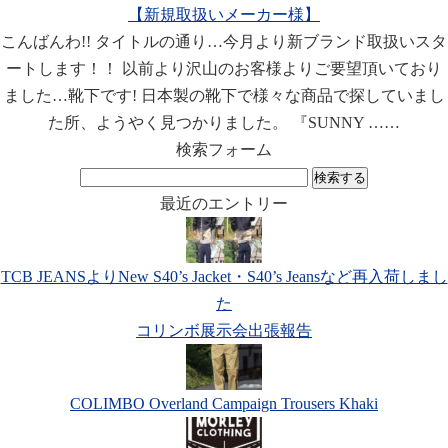
【新規取扱いメーカー様】
こんばんわ!! タイトルの通り…今月より新ブランド取扱いスタ
ートします！！ 以前より沢山のお客様よりご要望頂いており
ました…靴下です! 日本製の靴下で様々な商品で探していまし
た所、ようやく見つかりました。 『SUNNY ……
検索フォーム
検
索:
最近のエントリー
TCB JEANSよりNew S40’s Jacket・S40’s Jeansなど再入荷しまし
た
コリンボ展示会出張報告
COLIMBO Overland Campaign Trousers Khaki