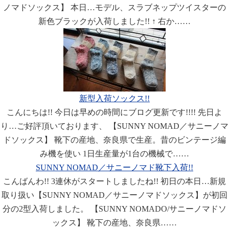
ノマドソックス】 本日…モデル、スラブネップツイスターの
新色ブラックが入荷しました!! ↑ 右か……
新型入荷ソックス!!
こんにちは!! 今日は早めの時間にブログ更新です!!!! 先日よ
り…ご好評頂いております、 【SUNNY NOMAD／サニーノマ
ドソックス】 靴下の産地、奈良県で生産。昔のビンテージ編
み機を使い 1日生産量が1台の機械で……
SUNNY NOMAD／サニーノマド靴下入荷!!
こんばんわ!! 3連休がスタートしましたね!! 初日の本日…新規
取り扱い【SUNNY NOMAD／サニーノマドソックス】が初回
分の2型入荷しました。 【SUNNY NOMADO/サニーノマドソ
ックス】 靴下の産地、奈良県……