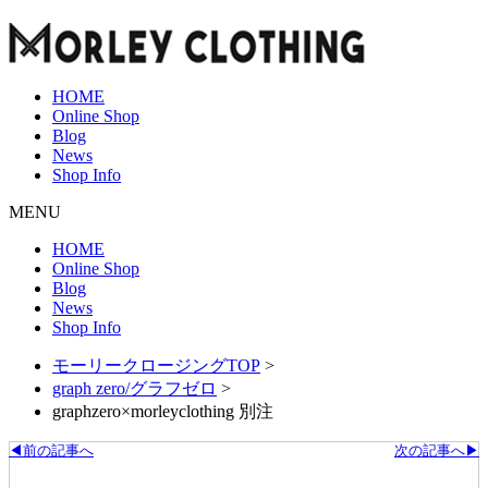
HOME
Online Shop
Blog
News
Shop Info
MENU
HOME
Online Shop
Blog
News
Shop Info
モーリークロージングTOP
>
graph zero/グラフゼロ
>
graphzero×morleyclothing 別注
◀前の記事へ
次の記事へ▶