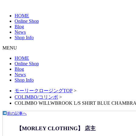
HOME
Online Shop
Blog
News
Shop Info
MENU
HOME
Online Shop
Blog
News
Shop Info
モーリークロージングTOP
>
COLIMBO/コリンボ
>
COLIMBO WILLWBROOK L/S SHIRT BLUE CHAMBR
前の記事へ
【MORLEY CLOTHING】 店主