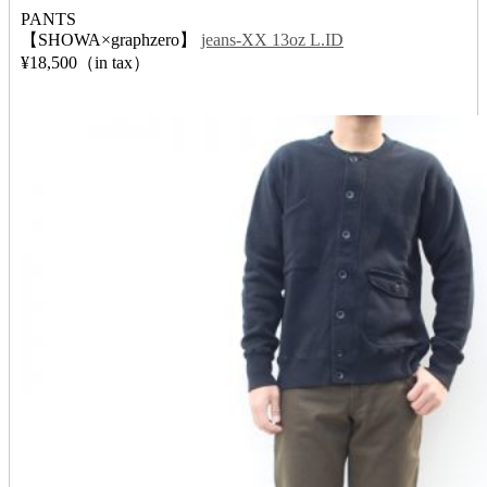
PANTS
【SHOWA×graphzero】
jeans-XX 13oz L.ID
¥18,500（in tax）