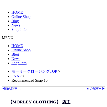
HOME
Online Shop
Blog
News
Shop Info
MENU
HOME
Online Shop
Blog
News
Shop Info
モーリークロージングTOP
>
SNAP
>
Recommended Snap 10
◀前の記事へ
次の記事へ▶
【MORLEY CLOTHING】 店主