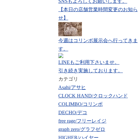
SNSもよろしくお願いします。
【本日の店舗営業時間変更のお知ら
せ】
今週はコリンボ展示会へ行ってきま
す。
LINEもご利用下さいませ。
引き続き実施しております。
カテゴリ
Asahi/アサヒ
CLOCK HAND/クロックハンド
COLIMBO/コリンボ
DECHO/デコ
free rage/フリーレイジ
graph zero/グラフゼロ
HIGHER/ハイヤー