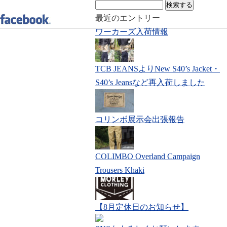
検
索:
最近のエントリー
ワーカーズ入荷情報
TCB JEANSよりNew S40’s Jacket・
S40’s Jeansなど再入荷しました
コリンボ展示会出張報告
COLIMBO Overland Campaign
Trousers Khaki
【8月定休日のお知らせ】