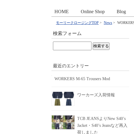
HOME
Online Shop
Blog
モーリークロージングTOP
>
News
>
WORKERS Lo
検索フォーム
検
索:
最近のエントリー
WORKERS M-65 Trousers Mod
ワーカーズ入荷情報
TCB JEANSよりNew S40’s
Jacket・S40’s Jeansなど再入
荷しました