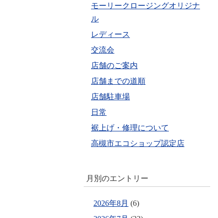
モーリークロージングオリジナ
ル
レディース
交流会
店舗のご案内
店舗までの道順
店舗駐車場
日常
裾上げ・修理について
高槻市エコショップ認定店
月別のエントリー
2026年8月
(6)