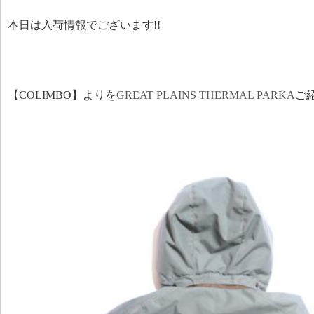
本日は入荷情報でございます!!
【COLIMBO】よりを
GREAT PLAINS THERMAL PARKA
ご