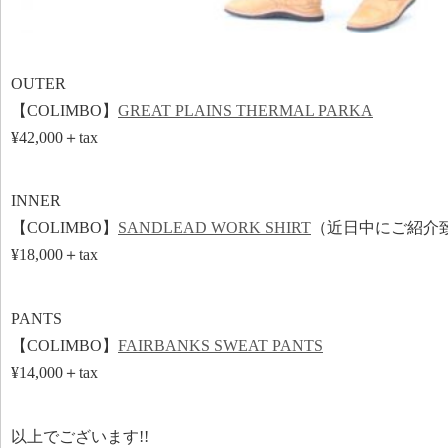
OUTER
【COLIMBO】
GREAT PLAINS THERMAL PARKA
¥42,000＋tax
INNER
【COLIMBO】
SANDLEAD WORK SHIRT
（近日中にご紹介
¥18,000＋tax
PANTS
【COLIMBO】
FAIRBANKS SWEAT PANTS
¥14,000＋tax
以上でございます!!