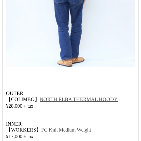
OUTER
【COLIMBO】
NORTH ELBA THERMAL HOODY
¥28,000＋tax
INNER
【WORKERS】
FC Knit Medium Weight
¥17,000＋tax