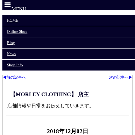
MENU
HOME
HOME
Online Shop
Online Shop
Blog
News
Blog
Shop Info
News
モーリークロージングTOP
>
COLIMBO/コリンボ
>
Shop Info
COLIMBO NORTH ELBA THERMAL HOODY
◀前の記事へ
次の記事へ▶
【MORLEY CLOTHING】 店主
店舗情報や日常をお伝えしていきます。
2018年12月02日