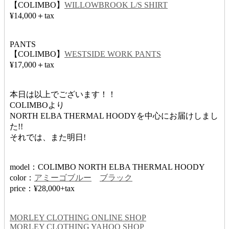
【COLIMBO】
WILLOWBROOK L/S SHIRT
¥14,000＋tax
PANTS
【COLIMBO】
WESTSIDE WORK PANTS
¥17,000＋tax
本日は以上でございます！！
COLIMBOより
NORTH ELBA THERMAL HOODYを中心にお届けしまし
た!!
それでは、また明日!
model：COLIMBO NORTH ELBA THERMAL HOODY
color：
アミーゴブルー
ブラック
price：¥28,000+tax
MORLEY CLOTHING ONLINE SHOP
MORLEY CLOTHING YAHOO SHOP