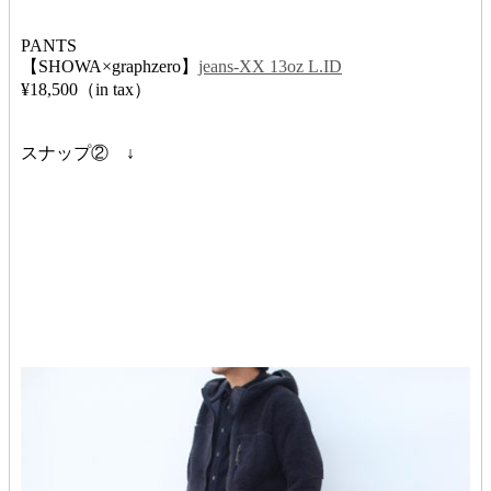
PANTS
【SHOWA×graphzero】
jeans-XX 13oz L.ID
¥18,500（in tax）
スナップ② ↓