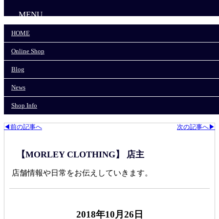
MENU
HOME
HOME
Online Shop
Online Shop
Blog
News
Blog
Shop Info
News
モーリークロージングTOP
>
graph zero/グラフゼロ
>
Shop Info
旅にも使えるボタンダウンシャツ!!
◀前の記事へ
次の記事へ▶
【MORLEY CLOTHING】 店主
店舗情報や日常をお伝えしていきます。
2018年10月26日