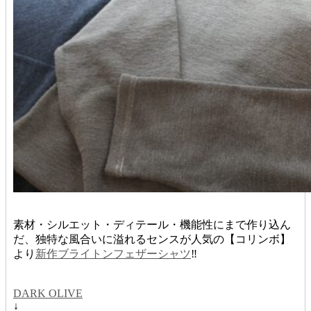
素材・シルエット・ディテール・機能性にまで作り込ん
だ、独特な風合いに溢れるセンスが人気の【コリンボ】
より
新作ブライトンフェザーシャツ
‼︎
DARK OLIVE
↓