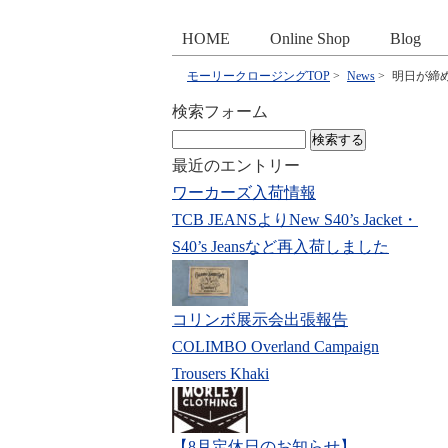
HOME
Online Shop
Blog
モーリークロージングTOP
>
News
>
明日が締め
検索フォーム
検
索:
最近のエントリー
ワーカーズ入荷情報
TCB JEANSよりNew S40’s Jacket・
S40’s Jeansなど再入荷しました
コリンボ展示会出張報告
COLIMBO Overland Campaign
Trousers Khaki
【8月定休日のお知らせ】