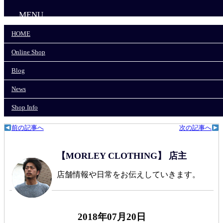
MENU
HOME
HOME
Online Shop
Online Shop
Blog
News
Blog
Shop Info
News
モーリークロージングTOP
>
News
>
Shop Info
人気再入荷いたしました！！
前の記事へ
次の記事へ
【MORLEY CLOTHING】 店主
店舗情報や日常をお伝えしていきます。
2018年07月20日