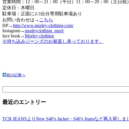
営業時間：12：00～21：00（平日）11：00～20：00（土日祝
定休日：木曜日
駐車場：正面に2-3台分専用駐車場あり
お問い合わせは→
こちら
HP→
http://www.morley-clothing.com/
Instagram→
morleyclothing_mori/
face book→
Morley clothing
※持ち込みジーンズのお裾直し承っております。
前の記事へ
検
索:
最近のエントリー
TCB JEANSよりNew S40’s Jacket・S40’s Jeansなど再入荷し