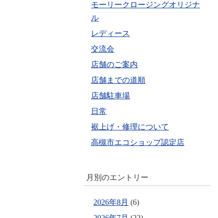
モーリークロージングオリジナ
ル
レディース
交流会
店舗のご案内
店舗までの道順
店舗駐車場
日常
裾上げ・修理について
高槻市エコショップ認定店
月別のエントリー
2026年8月
(6)
2026年7月
(22)