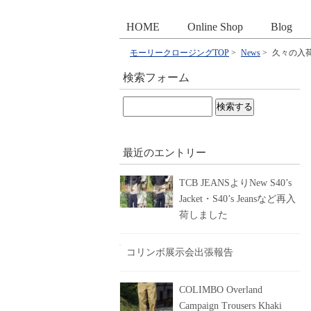
HOME
Online Shop
Blog
モーリークロージングTOP
>
News
>
久々の入荷
検索フォーム
検
索:
最近のエントリー
TCB JEANSよりNew S40’s
Jacket・S40’s Jeansなど再入
荷しました
コリンボ展示会出張報告
COLIMBO Overland
Campaign Trousers Khaki