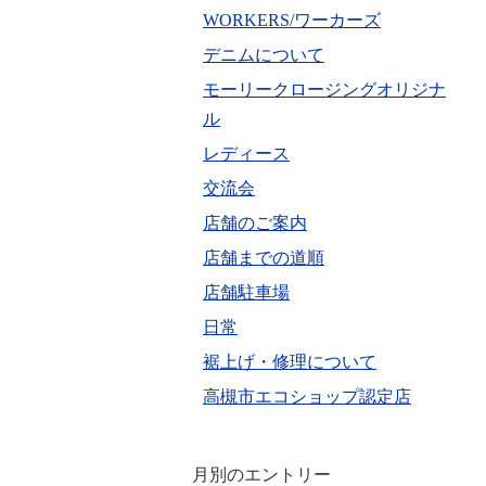
WORKERS/ワーカーズ
デニムについて
モーリークロージングオリジナ
ル
レディース
交流会
店舗のご案内
店舗までの道順
店舗駐車場
日常
裾上げ・修理について
高槻市エコショップ認定店
月別のエントリー