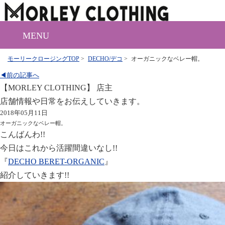
MENU
モーリークロージングTOP
>
DECHO/デコ
>
オーガニックなベレー帽。
◀前の記事へ
【MORLEY CLOTHING】 店主
店舗情報や日常をお伝えしていきます。
2018年05月11日
オーガニックなベレー帽。
こんばんわ!!
今日はこれから活躍間違いなし!!
『
DECHO BERET-ORGANIC
』
紹介していきます!!