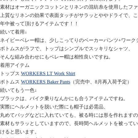
素材はオーガニックコットンとリネンの混紡糸を使用したファ
上質なリネンの効果で表面タッチがサラッとややドライで、こ
年中被って頂けるアイテムです！！
続いて着用↓
ネイビーベレー帽は、少しこってりのベーカーパンツ+ワーク
ボトムスがラフで、トップはシンプルでスッキリなシャツ、
そんな組み合わせにもベレー帽は相性良いですね。
着用アイテム
トップス
WORKERS LT Work Shirt
ボトムス
WORKERS Baker Pants
（完売中、8月再入荷予定）
続いてもう一色↓
ブラックは、バイク乗りなんかにも合うアイテムですね。
実際にヘルメットを脱いだ際にも帽子は必需品、
丸めてバッグなどに入れていても、被る時には形を作れますの
素材もサラッとしていますので、長時間ヘルメットを被ってい
けると思います。