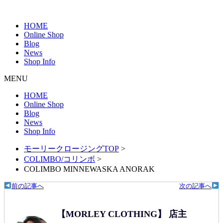
HOME
Online Shop
Blog
News
Shop Info
MENU
HOME
Online Shop
Blog
News
Shop Info
モーリークロージングTOP
>
COLIMBO/コリンボ
>
COLIMBO MINNEWASKA ANORAK
前の記事へ
次の記事へ
【MORLEY CLOTHING】 店主