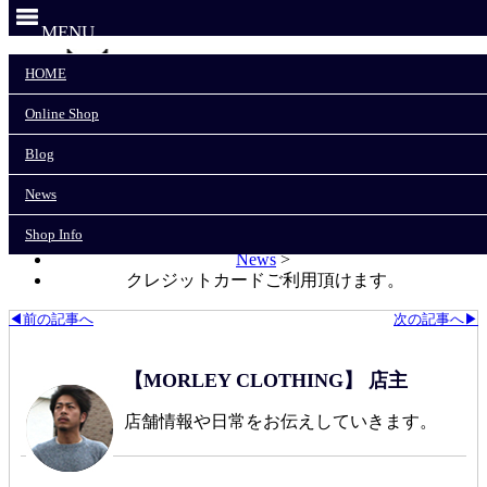
MENU
HOME
Online Shop
HOME
Online Shop
Blog
Blog
News
News
Shop Info
Shop Info
モーリークロージングTOP
>
News
>
クレジットカードご利用頂けます。
◀前の記事へ
次の記事へ▶
【MORLEY CLOTHING】 店主
店舗情報や日常をお伝えしていきます。