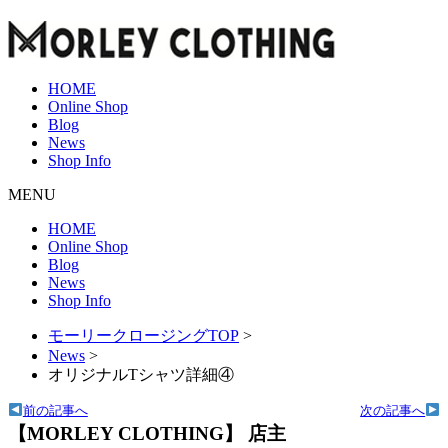
HOME
Online Shop
Blog
News
Shop Info
MENU
HOME
Online Shop
Blog
News
Shop Info
モーリークロージングTOP
>
News
>
オリジナルTシャツ詳細④
前の記事へ
次の記事へ
【MORLEY CLOTHING】 店主