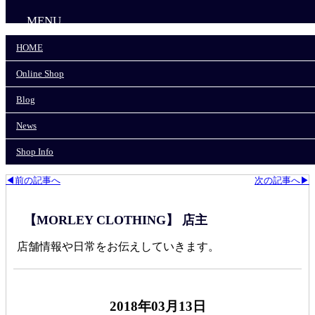
MENU
HOME
HOME
Online Shop
Online Shop
Blog
News
Blog
Shop Info
News
モーリークロージングTOP
>
News
>
Shop Info
ULシリーズ！！
◀前の記事へ
次の記事へ▶
【MORLEY CLOTHING】 店主
店舗情報や日常をお伝えしていきます。
2018年03月13日