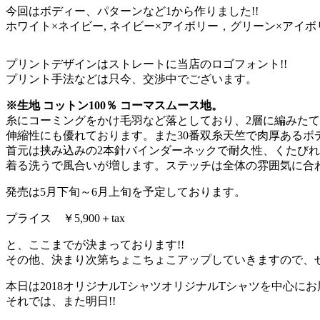
今回はボディー、パターンなど1から作りました!!
ホワイト×ネイビー, ネイビー×アイボリー，グリーン×アイ
プリントデザインはストレートに当店のロゴフォント!!
プリント手法などは只今、交渉中でございます。
※生地 コットン100％ コーマスムース地。
糸にコーミングをかけ毛羽など落としており、2層に編みた
伸縮性にも優れております。また30番双糸天竺で肉厚あるボ
首元は挟み込みの2本針バインダーネックで耐久性、くたび
着る洗うで風合いが増します。ステッチは全体の雰囲気に合
発売は5月下旬～6月上旬を予定しております。
プライス ￥5,900＋tax
と、ここまでが決まっております!!
その他、決まり次第ちょこちょこアップしていきますので、
本日は2018オリジナルTシャツオリジナルTシャツを中心に
それでは、また明日!!