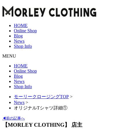
HOME
Online Shop
Blog
News
Shop Info
MENU
HOME
Online Shop
Blog
News
Shop Info
モーリークロージングTOP
>
News
>
オリジナルTシャツ詳細①
◀前の記事へ
【MORLEY CLOTHING】 店主