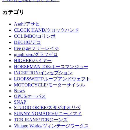
カテゴリ
Asahi/アサヒ
CLOCK HAND/クロックハンド
COLIMBO/コリンボ
DECHO/デコ
free rage/フリーレイジ
graph zero/グラフゼロ
HIGHER/ハイヤー
HORSEMAN JOE/ホースマンジョー
INCEPTION/インセプション
LOOP&WEFT/ループアンドウェフト
MOTORCYCLE/モーターサイクル
News
OPUS/オーパス
SNAP
STUDIO ORIBE/スタジオオリベ
SUNNY NOMADO/サニーノマド
TCB JEANS/TCBジーンズ
Vintage Works/ヴィンテージワークス