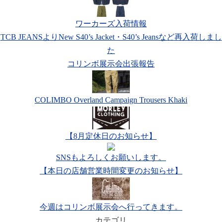
ワーカーズ入荷情報
TCB JEANSよりNew S40’s Jacket・S40’s Jeansなど再入荷しまし
た
コリンボ展示会出張報告
COLIMBO Overland Campaign Trousers Khaki
【8月定休日のお知らせ】
SNSもよろしくお願いします。
【本日の店舗営業時間変更のお知らせ】
今週はコリンボ展示会へ行ってきます。
カテゴリ