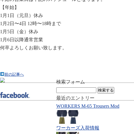
【年始】
1月1日（元旦）休み
1月2日〜4日 12時〜18時まで
1月5日（金）休み
1月6日以降通常営業
何卒よろしくお願い致します。
前の記事へ
検索フォーム
検
索:
最近のエントリー
WORKERS M-65 Trousers Mod
ワーカーズ入荷情報