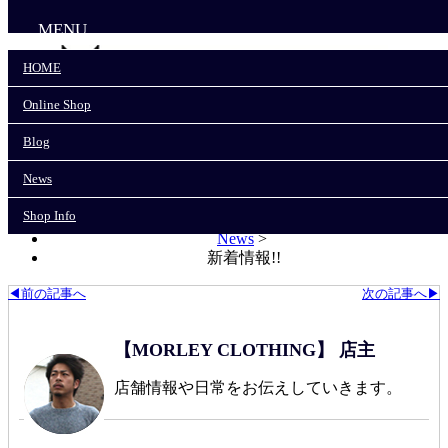
MENU
HOME
Online Shop
HOME
Online Shop
Blog
Blog
News
News
Shop Info
Shop Info
モーリークロージングTOP
>
News
>
新着情報!!
◀前の記事へ
次の記事へ▶
【MORLEY CLOTHING】 店主
店舗情報や日常をお伝えしていきます。