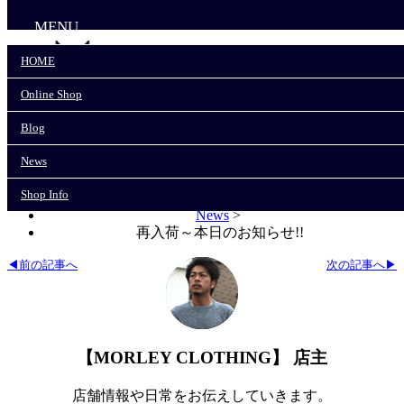
MENU
HOME
Online Shop
HOME
Online Shop
Blog
Blog
News
News
Shop Info
Shop Info
モーリークロージングTOP
>
News
>
再入荷～本日のお知らせ!!
◀前の記事へ
次の記事へ▶
【MORLEY CLOTHING】 店主
店舗情報や日常をお伝えしていきます。