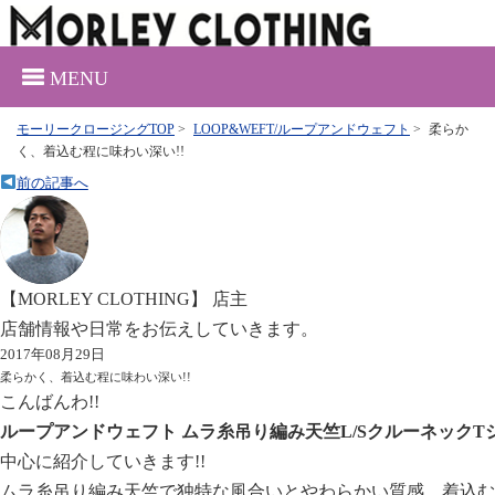
MENU
モーリークロージングTOP
>
LOOP&WEFT/ループアンドウェフト
>
柔らか
く、着込む程に味わい深い!!
前の記事へ
【MORLEY CLOTHING】 店主
店舗情報や日常をお伝えしていきます。
2017年08月29日
柔らかく、着込む程に味わい深い!!
こんばんわ!!
ループアンドウェフト ムラ糸吊り編み天竺L/SクルーネックT
中心に紹介していきます!!
ムラ糸吊り編み天竺で独特な風合いとやわらかい質感、着込む