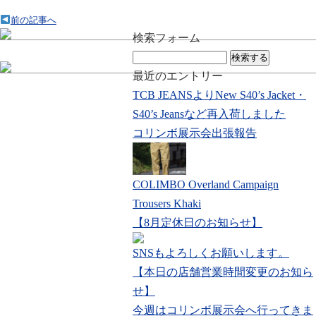
前の記事へ
検索フォーム
検
索:
最近のエントリー
TCB JEANSよりNew S40’s Jacket・
S40’s Jeansなど再入荷しました
コリンボ展示会出張報告
COLIMBO Overland Campaign
Trousers Khaki
【8月定休日のお知らせ】
SNSもよろしくお願いします。
【本日の店舗営業時間変更のお知ら
せ】
今週はコリンボ展示会へ行ってきま