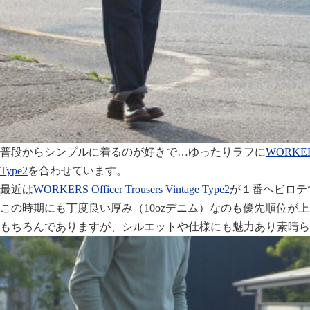
普段からシンプルに着るのが好きで…ゆったりラフに
WORKERS 
Type2
を合わせています。
最近は
WORKERS Officer Trousers Vintage Type2
が１番ヘビロテ
この時期にも丁度良い厚み（10ozデニム）なのも優先順位が上
もちろんでありますが、シルエットや仕様にも魅力あり素晴らし