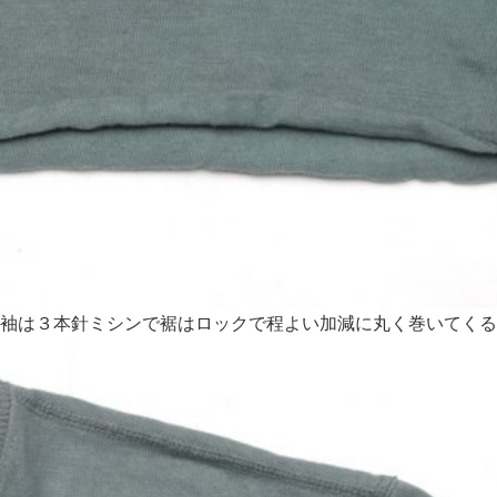
袖は３本針ミシンで裾はロックで程よい加減に丸く巻いてくる