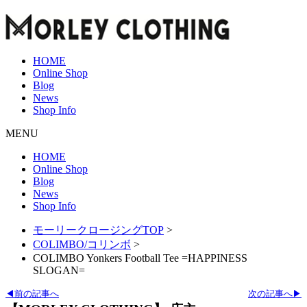
HOME
Online Shop
Blog
News
Shop Info
MENU
HOME
Online Shop
Blog
News
Shop Info
モーリークロージングTOP
>
COLIMBO/コリンボ
>
COLIMBO Yonkers Football Tee =HAPPINESS
SLOGAN=
◀前の記事へ
次の記事へ▶