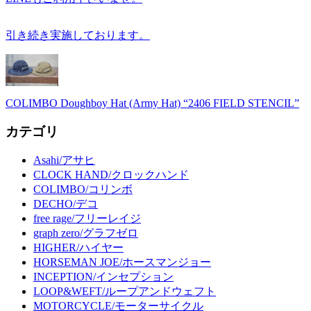
引き続き実施しております。
COLIMBO Doughboy Hat (Army Hat) “2406 FIELD STENCIL”
カテゴリ
Asahi/アサヒ
CLOCK HAND/クロックハンド
COLIMBO/コリンボ
DECHO/デコ
free rage/フリーレイジ
graph zero/グラフゼロ
HIGHER/ハイヤー
HORSEMAN JOE/ホースマンジョー
INCEPTION/インセプション
LOOP&WEFT/ループアンドウェフト
MOTORCYCLE/モーターサイクル