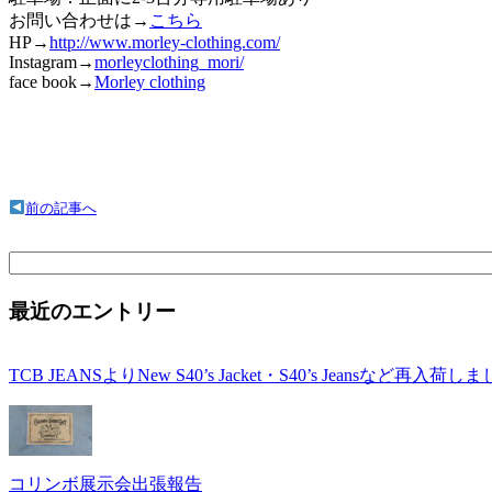
お問い合わせは→
こちら
HP→
http://www.morley-clothing.com/
Instagram→
morleyclothing_mori/
face book→
Morley clothing
前の記事へ
検
索:
最近のエントリー
TCB JEANSよりNew S40’s Jacket・S40’s Jeansなど再入荷し
コリンボ展示会出張報告