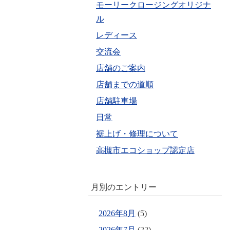
モーリークロージングオリジナ
ル
レディース
交流会
店舗のご案内
店舗までの道順
店舗駐車場
日常
裾上げ・修理について
高槻市エコショップ認定店
月別のエントリー
2026年8月
(5)
2026年7月
(22)