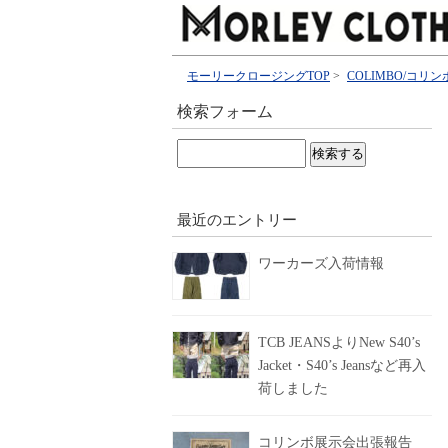
モーリークロージングTOP
>
COLIMBO/コリン
検索フォーム
検
索:
最近のエントリー
ワーカーズ入荷情報
TCB JEANSよりNew S40’s
Jacket・S40’s Jeansなど再入
荷しました
コリンボ展示会出張報告